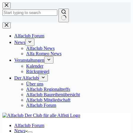
Zum
Inhalt
springen
Keine
Ergebnisse
Alfaclub Forum
News
Alfaclub News
Alfa Romeo News
Veranstaltungen
Kalender
Rückspiegel
Der Alfaclub
Über uns
Alfaclub Regionaltreffs
Alfaclub Baureihenübersicht
Alfaclub Mitgliedschaft
Alfaclub Forum
Alfaclub Forum
News