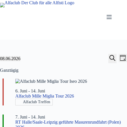
Zum
Inhalt
springen
V
V
Veranstaltungen
08.06.2026
T
e
e
für
D
S
a
r
r
8.
a
u
Ganztägig
g
a
a
Juni
t
c
n
n
2026
u
h
s
s
m
e
t
t
w
6. Juni
-
14. Juni
a
a
ä
Alfaclub Mille Miglia Tour 2026
l
l
h
l
t
t
Alfaclub Treffen
e
u
u
n
n
n
.
7. Juni
-
14. Juni
g
g
RT Halle/Saale-Leipzig geführte Masurenrundfahrt (Polen)
e
A