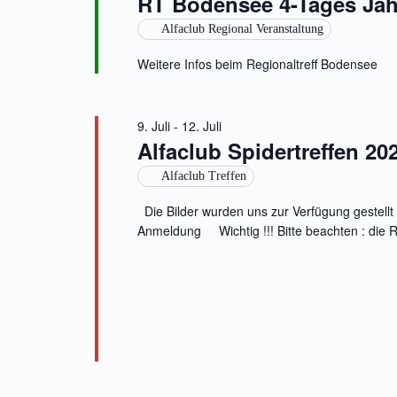
RT Bodensee 4-Tages Jah
o
S
l
r
e
u
Alfaclub Regional Veranstaltung
t
n
c
e
.
h
Weitere Infos beim Regionaltreff Bodensee
i
e
n
u
g
n
e
d
9. Juli
-
12. Juli
b
A
e
Alfaclub Spidertreffen 20
n
n
s
.
Alfaclub Treffen
i
S
c
u
Die Bilder wurden uns zur Verfügung gestell
h
c
Anmeldung Wichtig !!! Bitte beachten : die 
t
h
e
e
n
n
a
,
c
N
h
a
V
v
e
i
r
g
a
a
n
t