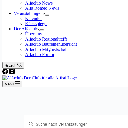
Alfaclub News
Alfa Romeo News
Veranstaltungen
Kalender
Rückspiegel
Der Alfaclub
Über uns
Alfaclub Regionaltreffs
Alfaclub Baureihenübersicht
Alfaclub Mitgliedschaft
Alfaclub Forum
Search
Menü
Veranstaltungen
Veranstaltungen
Bitte
Suche
Schlüsselwort