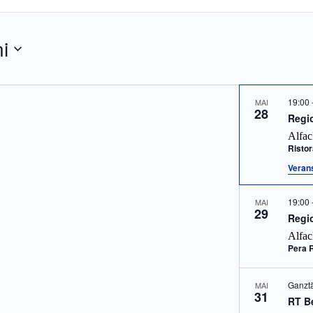
i
19:00
MAI
28
Regi
Alfac
Risto
Verans
19:00
MAI
29
Regio
Alfac
Pera 
Ganzt
MAI
31
RT B