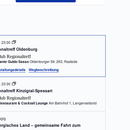
Navigation
-
23:30
onaltreff Oldenburg
lub Regionaltreff
rante Guido Sasso
Oldenburger Str. 263, Rastede
taltungsdetails
Wegbeschreibung
-
23:30
naltreff Kinzigtal-Spessart
lub Regionaltreff
Restaurant & Cocktail Lounge
Am Bahnhof 1, Langenselbold
ägig
ergisches Land – gemeinsame Fahrt zum