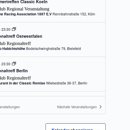
mertreffen Classic Koeln
lub Regional Veranstaltung
ne Racing Association 1897 E.V
Rennbahnstraße 152, Köln
-
23:30
naltreff Ostwestfalen
lub Regionaltreff
ro Habichtshöhe
Bodelschwinghstraße 79, Bielefeld
-
23:30
naltreff Berlin
lub Regionaltreff
urant in der Classic Remise
Wiebestraße 36-37, Berlin
i
-
7. Juni
uhrgebiet-West Sommerausfahrt
anstaltungen
Nächste
Veranstaltungen
arzwald/Elsass mit den Vogesen
lub Regional Veranstaltung
rhof
Zum Bohrerhof 1, Hartheim am Rhein