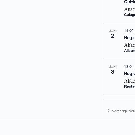
Oldti
Alfac
Colog
19:00
JUNI
2
Regio
Alfac
Alleg
18:00
JUNI
3
Regio
Alfac
Resta
4. Jun
JUNI
4
RT R
Vorherige
Ver
Schw
Alfac
Bohre