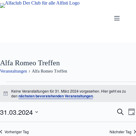
Zum
Inhalt
springen
Alfa Romeo Treffen
Veranstaltungen
Alfa Romeo Treffen
Veranstaltungen
für
Keine Veranstaltungen für 31. März 2024 vorgesehen. Hier geht es zu
31.
H
den
nächsten bevorstehenden Veranstaltungen
.
i
März
n
2024
31.03.2024
V
V
w
S
T
e
e
e
u
D
a
i
r
r
c
a
s
g
a
a
h
t
Vorheriger Tag
Nächster Tag
n
n
e
u