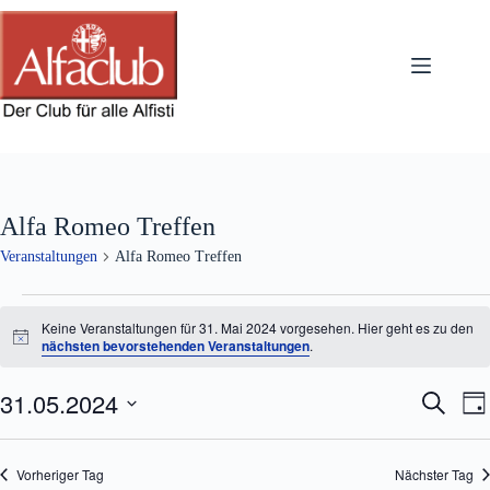
Zum
Inhalt
springen
Alfa Romeo Treffen
Veranstaltungen
Alfa Romeo Treffen
Veranstaltungen
für
Keine Veranstaltungen für 31. Mai 2024 vorgesehen. Hier geht es zu den
31.
H
nächsten bevorstehenden Veranstaltungen
.
i
Mai
n
2024
31.05.2024
V
V
w
S
T
e
e
e
u
D
a
i
r
r
c
a
s
g
a
a
h
t
Vorheriger Tag
Nächster Tag
n
n
e
u