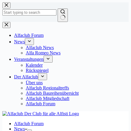
Zum
Inhalt
springen
Keine
Ergebnisse
Alfaclub Forum
News
Alfaclub News
Alfa Romeo News
Veranstaltungen
Kalender
Rückspiegel
Der Alfaclub
Über uns
Alfaclub Regionaltreffs
Alfaclub Baureihenübersicht
Alfaclub Mitgliedschaft
Alfaclub Forum
Alfaclub Forum
News