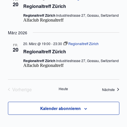
20
Regionaltreff Zürich
Regionaltreff Zürich
Industriestrasse 27, Gossau, Switzerland
Alfaclub Regionaltreff
März 2026
20. März @ 19:00
-
23:30
Regionaltreff Zürich
FR.
20
Regionaltreff Zürich
Regionaltreff Zürich
Industriestrasse 27, Gossau, Switzerland
Alfaclub Regionaltreff
Vorherige
Heute
Veranst
Nächste
Veranstaltungen
Kalender abonnieren