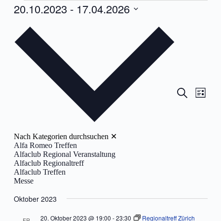
Veranstaltungen
20.10.2023
 - 
17.04.2026
Datum
wählen.
Veranstal
Veran
Suche
Liste
Ansic
Suche
Navig
und
Ansichten
Nach Kategorien durchsuchen
✕
Navigati
Alfa Romeo Treffen
Alfaclub Regional Veranstaltung
Alfaclub Regionaltreff
Alfaclub Treffen
Messe
Oktober 2023
20. Oktober 2023 @ 19:00
-
23:30
Regionaltreff Zürich
FR.