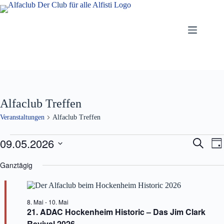
Zum
Inhalt
springen
Alfaclub Treffen
Veranstaltungen
Alfaclub Treffen
Veranstaltungen
09.05.2026
V
V
S
T
für
e
e
u
D
a
9.
r
r
c
a
Ganztägig
g
Mai
a
a
h
t
2026
n
n
e
u
s
s
m
t
t
w
8. Mai
-
10. Mai
a
a
ä
21. ADAC Hockenheim Historic – Das Jim Clark
l
l
h
t
t
Revival 2026
l