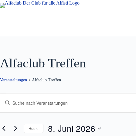
Zum
Inhalt
springen
Alfaclub Treffen
Veranstaltungen
Alfaclub Treffen
Veranstaltungen
V
B
für
e
i
8.
r
t
Juni
a
t
2026
n
e
s
8. Juni 2026
S
Heute
t
c
a
h