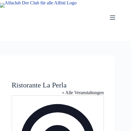
Zum
Inhalt
springen
Ristorante La Perla
« Alle Veranstaltungen
A
d
r
e