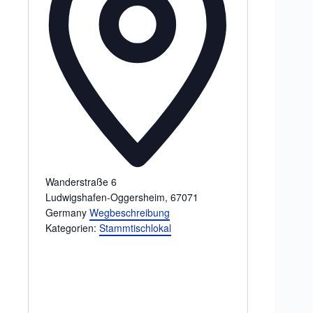
s
s
e
Wanderstraße 6
Ludwigshafen-Oggersheim
,
67071
Germany
Wegbeschreibung
Kategorien:
Stammtischlokal