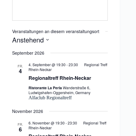
Veranstaltungen an diesem veranstaltungsort
Anstehend
D
a
September 2026
t
u
4. September @ 19:30
-
23:30
Regional Treff
FR.
m
Rhein-Neckar
4
w
Regionaltreff Rhein-Neckar
ä
h
Ristorante La Perla
Wanderstraße 6,
l
Ludwigshafen-Oggersheim, Germany
e
Alfaclub Regionaltreff
n
.
November 2026
6. November @ 19:30
-
23:30
Regional Treff
FR.
Rhein-Neckar
6