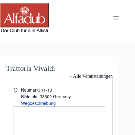
Zum
Inhalt
springen
Trattoria Vivaldi
« Alle Veranstaltungen
A
Neumarkt 11-13
d
Bielefeld
,
33602
Germany
r
Wegbeschreibung
e
s
s
e