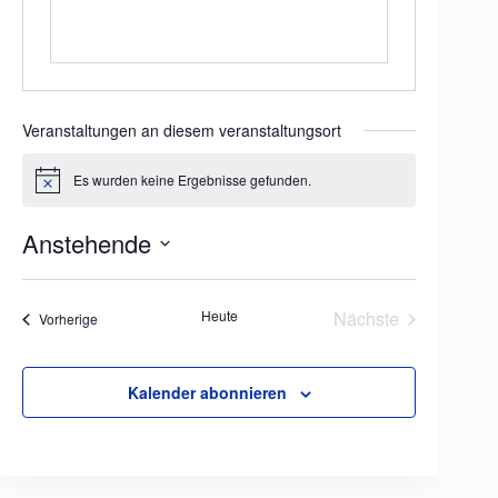
Veranstaltungen an diesem veranstaltungsort
Es wurden keine Ergebnisse gefunden.
H
i
n
Anstehende
w
e
D
i
a
s
t
Heute
Nächste
Veranstaltungen
Vorherige
u
Veranstaltungen
m
w
ä
Kalender abonnieren
h
l
e
n
.