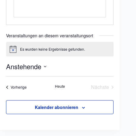
Veranstaltungen an diesem veranstaltungsort
Es wurden keine Ergebnisse gefunden.
H
i
n
Anstehende
w
e
D
i
a
s
t
Heute
Nächste
Veranstaltungen
Vorherige
u
Veranstaltungen
m
w
ä
Kalender abonnieren
h
l
e
n
.