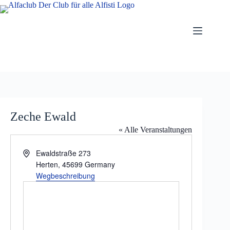
Zum
Inhalt
springen
Zeche Ewald
« Alle Veranstaltungen
A
Ewaldstraße 273
d
Herten
,
45699
Germany
r
Wegbeschreibung
e
s
s
e