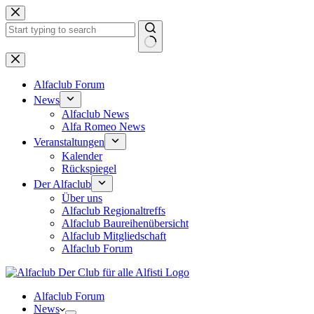
Zum
Inhalt
springen
Keine
Ergebnisse
Alfaclub Forum
News
Alfaclub News
Alfa Romeo News
Veranstaltungen
Kalender
Rückspiegel
Der Alfaclub
Über uns
Alfaclub Regionaltreffs
Alfaclub Baureihenübersicht
Alfaclub Mitgliedschaft
Alfaclub Forum
Alfaclub Forum
News