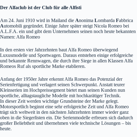
Der Alfaclub ist der Club für alle Alfisti
Am 24. Juni 1910 wird in Mailand die
A
nonima
L
ombarda
F
abbrica
A
utomobili gegründet. Einige Jahre später steigt Nicola Romeo bei
A.L.F.A. ein und gibt dem Unternehmen seinen noch heute bekannten
Namen: Alfa Romeo
In den ersten vier Jahrzehnten baut Alfa Romeo überwiegend
Luxusmodelle und Sportwagen. Daraus entstehen einige erfolgreiche
und bekannte Rennwagen, die durch ihre Siege in allen Klassen Alfa
Romeos Ruf als sportliche Marke etablieren.
Anfang der 1950er Jahre erkennt Alfa Romeo das Potenzial der
Serienfertigung und verlagert seinen Schwerpunkt. Anstatt teurer
Kleinserien im Hochpreissegment bietet man seinen Kunden nun
sportliche, alltagstaugliche Modelle mit hochkarätiger Technik.
In dieser Zeit werden wichtige Grundsteine der Marke gelegt.
Motorsportlich beginnt eine sehr erfolgreiche Zeit und Alfa Romeo
trägt sich weltweit in den nächsten Jahrzehnten immer wieder ganz
oben in die Siegerlisten ein. Die Serienmodelle erfreuen sich dadurch
großer Beliebtheit und übernehmen viele technische Lösungen – bis
heute.