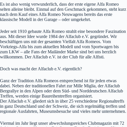
Es ist also wenig verwunderlich, dass der erste eigene Alfa Romeo
selten alleine bleibt. Einmal auf den Geschmack gekommen, steht kurz
nach dem Kauf eines Alfa Romeo Neuwagens bereits das erste
klassische Modell in der Garage – oder umgekehrt.
Jeder seit 1910 gebaute Alfa Romeo strahlt eine besondere Faszination
aus. Mit dieser Idee wurde 1984 der Alfaclub e.V. gegründet. Wir
beschäftigen uns mit der gesamten Vielfalt Alfa Romeos. Vom
Vorkriegs-Alfa bis zum aktuellen Modell und vom Sportwagen bis
zum LKW – alle Fans der Mailänder Marke sind bei uns herzlich
willkommen. Der Alfaclub e.V. ist der Club für alle Alfisti.
Doch was macht der Alfaclub e.V. eigentlich?
Ganz der Tradition Alfa Romeos entsprechend ist für jeden etwas
dabei. Neben der traditionellen Fahrt zur Mille Miglia, der Alfaclub
Bergrallye in den Alpen oder dem Süd- und Norddeutschen Alfaclub
Treffen, werden einige Baureihentreffen organisiert.
Der Alfaclub e.V. gliedert sich in über 25 verschiedene Regionaltreffs
in ganz Deutschland und der Schweiz, die sich regelmäßig treffen und
regionale Ausfahrten, Museumsbesuche und vieles mehr unternehmen.
Viermal im Jahr liegt unser abwechslungsreiches Clubmagazin mit 72