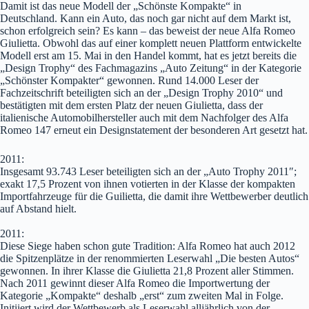
Damit ist das neue Modell der „Schönste Kompakte“ in
Deutschland. Kann ein Auto, das noch gar nicht auf dem Markt ist,
schon erfolgreich sein? Es kann – das beweist der neue Alfa Romeo
Giulietta. Obwohl das auf einer komplett neuen Plattform entwickelte
Modell erst am 15. Mai in den Handel kommt, hat es jetzt bereits die
„Design Trophy“ des Fachmagazins „Auto Zeitung“ in der Kategorie
„Schönster Kompakter“ gewonnen. Rund 14.000 Leser der
Fachzeitschrift beteiligten sich an der „Design Trophy 2010“ und
bestätigten mit dem ersten Platz der neuen Giulietta, dass der
italienische Automobilhersteller auch mit dem Nachfolger des Alfa
Romeo 147 erneut ein Designstatement der besonderen Art gesetzt hat.
2011:
Insgesamt 93.743 Leser beteiligten sich an der „Auto Trophy 2011″;
exakt 17,5 Prozent von ihnen votierten in der Klasse der kompakten
Importfahrzeuge für die Guilietta, die damit ihre Wettbewerber deutlich
auf Abstand hielt.
2011:
Diese Siege haben schon gute Tradition: Alfa Romeo hat auch 2012
die Spitzenplätze in der renommierten Leserwahl „Die besten Autos“
gewonnen. In ihrer Klasse die Giulietta 21,8 Prozent aller Stimmen.
Nach 2011 gewinnt dieser Alfa Romeo die Importwertung der
Kategorie „Kompakte“ deshalb „erst“ zum zweiten Mal in Folge.
Initiiert wird der Wettbewerb als Leserwahl alljährlich von der