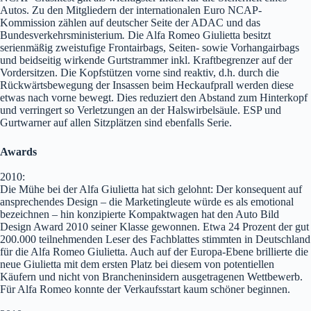
Autos. Zu den Mitgliedern der internationalen Euro NCAP-
Kommission zählen auf deutscher Seite der ADAC und das
Bundesverkehrsministerium
.
Die Alfa Romeo Giulietta besitzt
serienmäßig zweistufige Frontairbags, Seiten- sowie Vorhangairbags
und beidseitig wirkende Gurtstrammer inkl. Kraftbegrenzer auf der
Vordersitzen. Die Kopfstützen vorne sind reaktiv, d.h. durch die
Rückwärtsbewegung der Insassen beim Heckaufprall werden diese
etwas nach vorne bewegt. Dies reduziert den Abstand zum Hinterkopf
und verringert so Verletzungen an der Halswirbelsäule. ESP und
Gurtwarner auf allen Sitzplätzen sind ebenfalls Serie.
Awards
2010:
Die Mühe bei der Alfa Giulietta hat sich gelohnt: Der konsequent auf
ansprechendes Design – die Marketingleute würde es als emotional
bezeichnen – hin konzipierte Kompaktwagen hat den Auto Bild
Design Award 2010 seiner Klasse gewonnen. Etwa 24 Prozent der gut
200.000 teilnehmenden Leser des Fachblattes stimmten in Deutschland
für die Alfa Romeo Giulietta. Auch auf der Europa-Ebene brillierte die
neue Giulietta mit dem ersten Platz bei diesem von potentiellen
Käufern und nicht von Brancheninsidern ausgetragenen Wettbewerb.
Für Alfa Romeo konnte der Verkaufsstart kaum schöner beginnen.