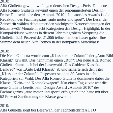
2010:
Alfa Giulietta gewinnt wichtigen deutschen Design-Preis. Die neue
Alfa Romeo Giulietta gewinnt einen der renommiertesten Design-
Preise Deutschlands: den „Autonis 2010“. Initiator des Awards ist die
Redaktion des Fachmagazins „auto motor und sport“. Die Leser der
Zeitschrift wählen dabei unter den wichtigsten Neuerscheinungen der
letzten zwölf Monate in acht Kategorien das Design-Highlight. In der
Kompaktklasse war das in diesem Jahr mit großem Vorsprung die
Giulietta: 62,1 Prozent der 21.066 teilnehmenden Leser gaben Ihre
Stimme dem neuen Alfa Romeo in der kompakten Mittelklasse.
2010:
Die Neue Giulietta wurde zum „Klassiker der Zukunft“ der „Auto Bild
Klassik“ gewählt. Das nennt man einen „Run“: Der neue Alfa Romeo
Giulietta räumt auch bei der Leserwahl „Das Goldene Klassik-
Lenkrad“ von „Auto Bild Klassik“ ab und sicherte sich den Titel
„Klassiker der Zukunft“. Insgesamt standen 80 Autos in acht
Kategorien zur Wahl. Der Alfa Romeo Giulietta dominierte dabei die
Klasse „Klein- und Kompaktwagen“. Nur einen Tag zuvor war die
neue Giulietta bereits beim Design-Award „Autonis 2010“ des
Fachmagazins „auto motor und sport“ erfolgreich und hatte mit über
62 Prozent Zustimmung die Klasse gewonnen.
2010:
Alfa Giulietta siegt bei Leserwahl der Fachzeitschrift AUTO