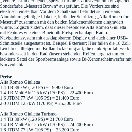
„Venere“ ist in der neuen, speziell für die Exklusivedition konzipierten
Sonderfarbe „Maserati Brown“ ausgeführt. Die Vordersitze sind
elektrisch einstellbar. Vor dem Schaltknauf befindet sich eine aus
Aluminium gefertigte Plakette, in die der Schriftzug „Alfa Romeo for
Maserati“ zusammen mit den beiden Markenemblemen eingraviert
wurde. Logisch zudem, dass dieser besondere Alfa Romeo Giulietta
mit Features wie einer Bluetooth-Freisprechanlage, Radio-
Navigationssystem mit ausklappbarem Display und auch einer USB-
Schnittstelle ausgestattet ist. Beispiel Exterieur: Hier fallen die 18-Zoll-
Leichtmetallfelgen mit Brillantlackierung auf, die dank Sportfahrwerk
besonders satt in den Radhäusern stehenden Reifen, ergänzt um rot
lackierte Sättel der Sportbremsanlage sowie Bi-Xenonscheinwerfer mit
Kurvenlicht.
Preise
Alfa Romeo Giulietta
1.4 TB 88 kW (120 PS) = 19.900 Euro
1.4 TB MultiAir 125 kW (170 PS) = 22.400 Euro
1.6 JTDM 77 kW (105 PS) = 21.400 Euro
2.0 JTDM 125 kW (170 PS) = 25.300 Euro
Alfa Romeo Giulietta Turismo
1.4 TB 88 kW (120 PS) = 21.700 Euro
1.4 TB MultiAir 125 kW (170 PS) = 24.200 Euro
1.6 JTDM 77 kW (105 PS) = 23.200 Euro