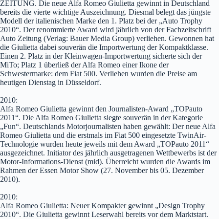
ZEITUNG. Die neue Alfa Romeo Giulietta gewinnt in Deutschland
bereits die vierte wichtige Auszeichnung. Diesmal belegt das jüngste
Modell der italienischen Marke den 1. Platz bei der „Auto Trophy
2010“. Der renommierte Award wird jährlich von der Fachzeitschrift
Auto Zeitung (Verlag: Bauer Media Group) verliehen. Gewonnen hat
die Giulietta dabei souverän die Importwertung der Kompaktklasse.
Einen 2. Platz in der Kleinwagen-Importwertung sicherte sich der
MiTo; Platz 1 überließ der Alfa Romeo einer Ikone der
Schwestermarke: dem Fiat 500. Verliehen wurden die Preise am
heutigen Dienstag in Düsseldorf.
2010:
Alfa Romeo Giulietta gewinnt den Journalisten-Award „TOPauto
2011“. Die Alfa Romeo Giulietta siegte souverän in der Kategorie
„Fun“. Deutschlands Motorjournalisten haben gewählt: Der neue Alfa
Romeo Giulietta und die erstmals im Fiat 500 eingesetzte TwinAir-
Techno­logie wurden heute jeweils mit dem Award „TOPauto 2011“
ausgezeichnet. Initiator des jährlich ausgetragenen Wettbewerbs ist der
Motor-Infor­mations-Dienst (mid). Überreicht wurden die Awards im
Rahmen der Essen Motor Show (27. November bis 05. Dezember
2010).
2010:
Alfa Romeo Giulietta: Neuer Kompakter gewinnt „Design Trophy
2010“. Die Giulietta gewinnt Leserwahl bereits vor dem Marktstart.