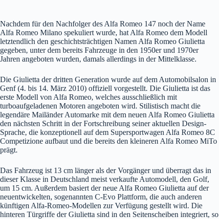
Nachdem für den Nachfolger des Alfa Romeo 147 noch der Name
Alfa Romeo Milano spekuliert wurde, hat Alfa Romeo dem Modell
letztendlich den geschichtsträchtigen Namen Alfa Romeo Giulietta
gegeben, unter dem bereits Fahrzeuge in den 1950er und 1970er
Jahren angeboten wurden, damals allerdings in der Mittelklasse.
Die Giulietta der dritten Generation wurde auf dem Automobilsalon in
Genf (4. bis 14. März 2010) offiziell vorgestellt. Die Giulietta ist das
erste Modell von Alfa Romeo, welches ausschließlich mit
turboaufgeladenen Motoren angeboten wird. Stilistisch macht die
legendäre Mailänder Automarke mit dem neuen Alfa Romeo Giulietta
den nächsten Schritt in der Fortschreibung seiner aktuellen Design-
Sprache, die konzeptionell auf dem Supersportwagen Alfa Romeo 8C
Competizione aufbaut und die bereits den kleineren Alfa Romeo MiTo
prägt.
Das Fahrzeug ist 13 cm länger als der Vorgänger und überragt das in
dieser Klasse in Deutschland meist verkaufte Automodell, den Golf,
um 15 cm. Außerdem basiert der neue Alfa Romeo Giulietta auf der
neuentwickelten, sogenannten C-Evo Plattform, die auch anderen
künftigen Alfa-Romeo-Modellen zur Verfügung gestellt wird. Die
hinteren Türgriffe der Giulietta sind in den Seitenscheiben integriert, so