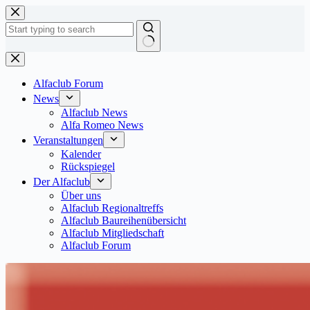
Zum
Inhalt
springen
Keine
Ergebnisse
Alfaclub Forum
News
Alfaclub News
Alfa Romeo News
Veranstaltungen
Kalender
Rückspiegel
Der Alfaclub
Über uns
Alfaclub Regionaltreffs
Alfaclub Baureihenübersicht
Alfaclub Mitgliedschaft
Alfaclub Forum