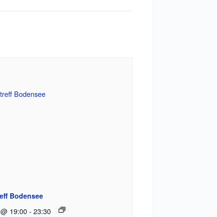
reff Bodensee
 @ 19:00
-
23:30