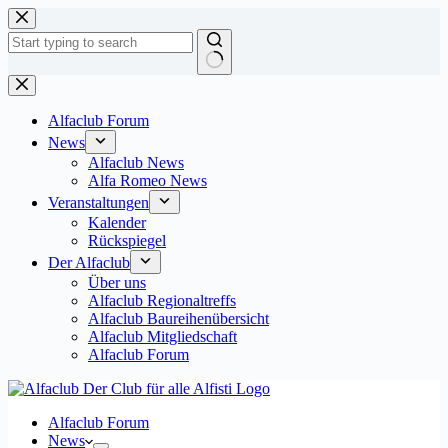
Zum
Inhalt
springen
Keine
Ergebnisse
Alfaclub Forum
News
Alfaclub News
Alfa Romeo News
Veranstaltungen
Kalender
Rückspiegel
Der Alfaclub
Über uns
Alfaclub Regionaltreffs
Alfaclub Baureihenübersicht
Alfaclub Mitgliedschaft
Alfaclub Forum
Alfaclub Forum
News