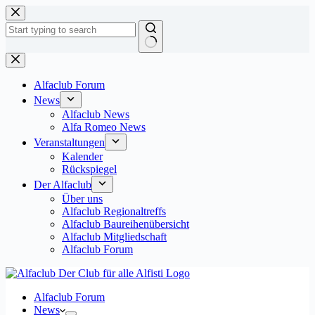
Zum
Inhalt
springen
Keine
Ergebnisse
Alfaclub Forum
News
Alfaclub News
Alfa Romeo News
Veranstaltungen
Kalender
Rückspiegel
Der Alfaclub
Über uns
Alfaclub Regionaltreffs
Alfaclub Baureihenübersicht
Alfaclub Mitgliedschaft
Alfaclub Forum
Alfaclub Forum
News