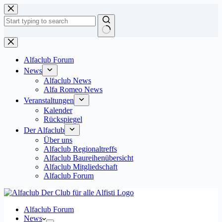
Zum
Inhalt
springen
Keine
Ergebnisse
Alfaclub Forum
News
Alfaclub News
Alfa Romeo News
Veranstaltungen
Kalender
Rückspiegel
Der Alfaclub
Über uns
Alfaclub Regionaltreffs
Alfaclub Baureihenübersicht
Alfaclub Mitgliedschaft
Alfaclub Forum
Alfaclub Forum
News