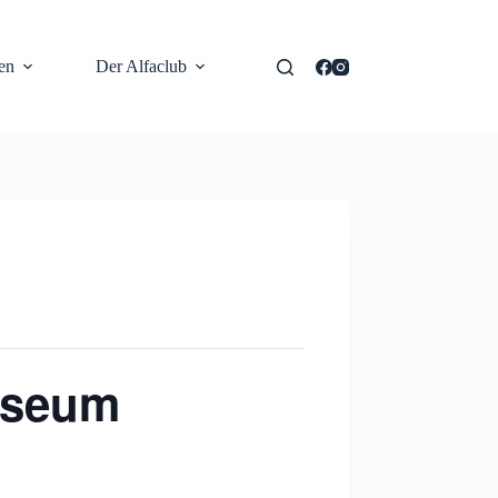
en
Der Alfaclub
useum