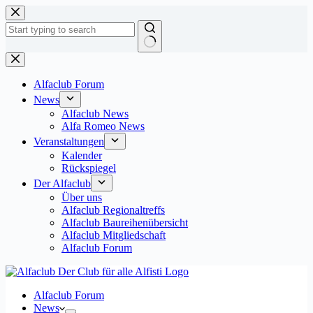
Zum
Inhalt
springen
Keine
Ergebnisse
Alfaclub Forum
News
Alfaclub News
Alfa Romeo News
Veranstaltungen
Kalender
Rückspiegel
Der Alfaclub
Über uns
Alfaclub Regionaltreffs
Alfaclub Baureihenübersicht
Alfaclub Mitgliedschaft
Alfaclub Forum
Alfaclub Forum
News