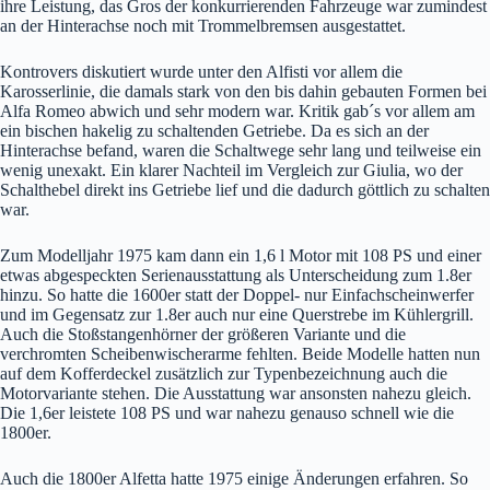
ihre Leistung, das Gros der konkurrierenden Fahrzeuge war zumindest
an der Hinterachse noch mit Trommelbremsen ausgestattet.
Kontrovers diskutiert wurde unter den Alfisti vor allem die
Karosserlinie, die damals stark von den bis dahin gebauten Formen bei
Alfa Romeo abwich und sehr modern war. Kritik gab´s vor allem am
ein bischen hakelig zu schaltenden Getriebe. Da es sich an der
Hinterachse befand, waren die Schaltwege sehr lang und teilweise ein
wenig unexakt. Ein klarer Nachteil im Vergleich zur Giulia, wo der
Schalthebel direkt ins Getriebe lief und die dadurch göttlich zu schalten
war.
Zum Modelljahr 1975 kam dann ein 1,6 l Motor mit 108 PS und einer
etwas abgespeckten Serienausstattung als Unterscheidung zum 1.8er
hinzu. So hatte die 1600er statt der Doppel- nur Einfachscheinwerfer
und im Gegensatz zur 1.8er auch nur eine Querstrebe im Kühlergrill.
Auch die Stoßstangenhörner der größeren Variante und die
verchromten Scheibenwischerarme fehlten. Beide Modelle hatten nun
auf dem Kofferdeckel zusätzlich zur Typenbezeichnung auch die
Motorvariante stehen. Die Ausstattung war ansonsten nahezu gleich.
Die 1,6er leistete 108 PS und war nahezu genauso schnell wie die
1800er.
Auch die 1800er Alfetta hatte 1975 einige Änderungen erfahren. So