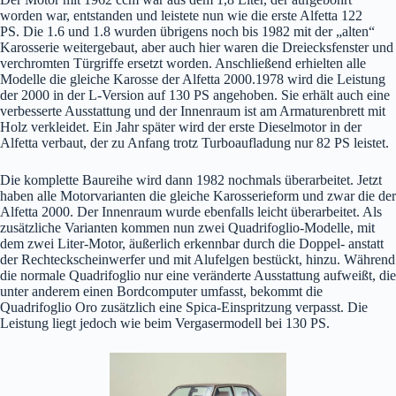
worden war, entstanden und leistete nun wie die erste Alfetta 122
PS. Die 1.6 und 1.8 wurden übrigens noch bis 1982 mit der „alten“
Karosserie weitergebaut, aber auch hier waren die Dreiecksfenster und
verchromten Türgriffe ersetzt worden. Anschließend erhielten alle
Modelle die gleiche Karosse der Alfetta 2000.1978 wird die Leistung
der 2000 in der L-Version auf 130 PS angehoben. Sie erhält auch eine
verbesserte Ausstattung und der Innenraum ist am Armaturenbrett mit
Holz verkleidet. Ein Jahr später wird der erste Dieselmotor in der
Alfetta verbaut, der zu Anfang trotz Turboaufladung nur 82 PS leistet.
Die komplette Baureihe wird dann 1982 nochmals überarbeitet. Jetzt
haben alle Motorvarianten die gleiche Karosserieform und zwar die der
Alfetta 2000. Der Innenraum wurde ebenfalls leicht überarbeitet. Als
zusätzliche Varianten kommen nun zwei Quadrifoglio-Modelle, mit
dem zwei Liter-Motor, äußerlich erkennbar durch die Doppel- anstatt
der Rechteckscheinwerfer und mit Alufelgen bestückt, hinzu. Während
die normale Quadrifoglio nur eine veränderte Ausstattung aufweißt, die
unter anderem einen Bordcomputer umfasst, bekommt die
Quadrifoglio Oro zusätzlich eine Spica-Einspritzung verpasst. Die
Leistung liegt jedoch wie beim Vergasermodell bei 130 PS.