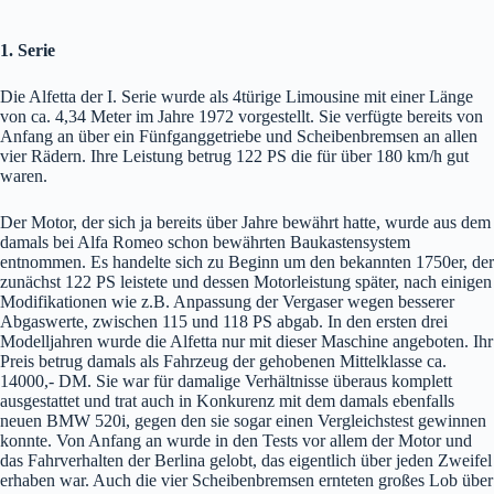
1. Serie
Die Alfetta der I. Serie wurde als 4türige Limousine mit einer Länge
von ca. 4,34 Meter im Jahre 1972 vorgestellt. Sie verfügte bereits von
Anfang an über ein Fünfganggetriebe und Scheibenbremsen an allen
vier Rädern. Ihre Leistung betrug 122 PS die für über 180 km/h gut
waren.
Der Motor, der sich ja bereits über Jahre bewährt hatte, wurde aus dem
damals bei Alfa Romeo schon bewährten Baukastensystem
entnommen. Es handelte sich zu Beginn um den bekannten 1750er, der
zunächst 122 PS leistete und dessen Motorleistung später, nach einigen
Modifikationen wie z.B. Anpassung der Vergaser wegen besserer
Abgaswerte, zwischen 115 und 118 PS abgab. In den ersten drei
Modelljahren wurde die Alfetta nur mit dieser Maschine angeboten. Ihr
Preis betrug damals als Fahrzeug der gehobenen Mittelklasse ca.
14000,- DM. Sie war für damalige Verhältnisse überaus komplett
ausgestattet und trat auch in Konkurenz mit dem damals ebenfalls
neuen BMW 520i, gegen den sie sogar einen Vergleichstest gewinnen
konnte. Von Anfang an wurde in den Tests vor allem der Motor und
das Fahrverhalten der Berlina gelobt, das eigentlich über jeden Zweifel
erhaben war. Auch die vier Scheibenbremsen ernteten großes Lob über