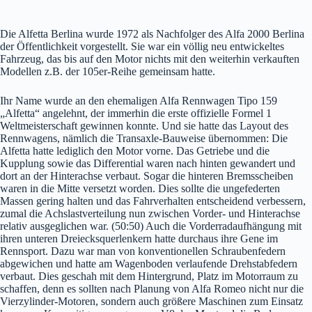
Die Alfetta Berlina wurde 1972 als Nachfolger des Alfa 2000 Berlina
der Öffentlichkeit vorgestellt. Sie war ein völlig neu entwickeltes
Fahrzeug, das bis auf den Motor nichts mit den weiterhin verkauften
Modellen z.B. der 105er-Reihe gemeinsam hatte.
Ihr Name wurde an den ehemaligen Alfa Rennwagen Tipo 159
„Alfetta“ angelehnt, der immerhin die erste offizielle Formel 1
Weltmeisterschaft gewinnen konnte. Und sie hatte das Layout des
Rennwagens, nämlich die Transaxle-Bauweise übernommen: Die
Alfetta hatte lediglich den Motor vorne. Das Getriebe und die
Kupplung sowie das Differential waren nach hinten gewandert und
dort an der Hinterachse verbaut. Sogar die hinteren Bremsscheiben
waren in die Mitte versetzt worden. Dies sollte die ungefederten
Massen gering halten und das Fahrverhalten entscheidend verbessern,
zumal die Achslastverteilung nun zwischen Vorder- und Hinterachse
relativ ausgeglichen war. (50:50) Auch die Vorderradaufhängung mit
ihren unteren Dreiecksquerlenkern hatte durchaus ihre Gene im
Rennsport. Dazu war man von konventionellen Schraubenfedern
abgewichen und hatte am Wagenboden verlaufende Drehstabfedern
verbaut. Dies geschah mit dem Hintergrund, Platz im Motorraum zu
schaffen, denn es sollten nach Planung von Alfa Romeo nicht nur die
Vierzylinder-Motoren, sondern auch größere Maschinen zum Einsatz