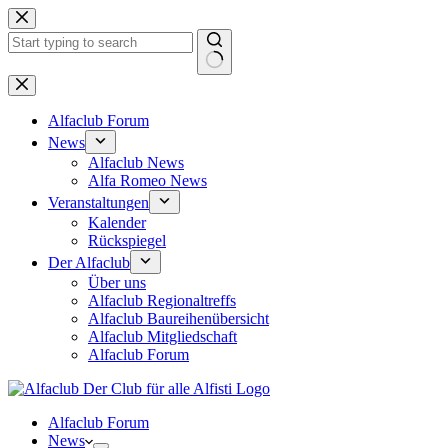
Zum
Inhalt
springen
Keine
Ergebnisse
Alfaclub Forum
News
Alfaclub News
Alfa Romeo News
Veranstaltungen
Kalender
Rückspiegel
Der Alfaclub
Über uns
Alfaclub Regionaltreffs
Alfaclub Baureihenübersicht
Alfaclub Mitgliedschaft
Alfaclub Forum
Alfaclub Forum
News