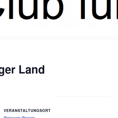
rger Land
VERANSTALTUNGSORT
Ristorante Pizzeria