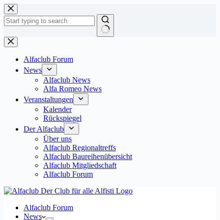
Zum
Inhalt
springen
Keine
Ergebnisse
Alfaclub Forum
News
Alfaclub News
Alfa Romeo News
Veranstaltungen
Kalender
Rückspiegel
Der Alfaclub
Über uns
Alfaclub Regionaltreffs
Alfaclub Baureihenübersicht
Alfaclub Mitgliedschaft
Alfaclub Forum
Alfaclub Forum
News