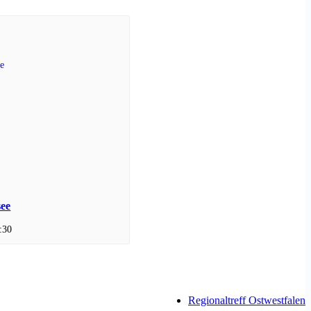
see
:30
Regionaltreff Ostwestfalen