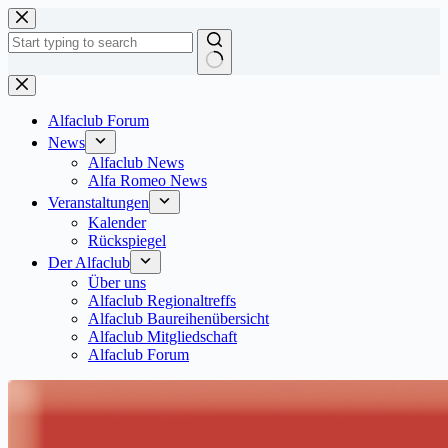
Zum
Inhalt
springen
Keine
Ergebnisse
Alfaclub Forum
News
Alfaclub News
Alfa Romeo News
Veranstaltungen
Kalender
Rückspiegel
Der Alfaclub
Über uns
Alfaclub Regionaltreffs
Alfaclub Baureihenübersicht
Alfaclub Mitgliedschaft
Alfaclub Forum