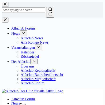
Zum
Inhalt
springen
Keine
Ergebnisse
Alfaclub Forum
News
Alfaclub News
Alfa Romeo News
Veranstaltungen
Kalender
Rückspiegel
Der Alfaclub
Über uns
Alfaclub Regionaltreffs
Alfaclub Baureihenübersicht
Alfaclub Mitgliedschaft
Alfaclub Forum
Alfaclub Forum
News