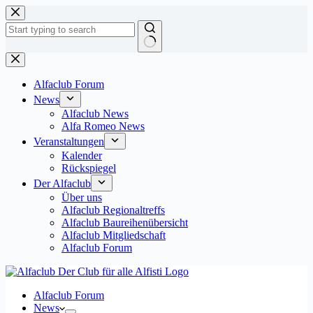
Zum
Inhalt
springen
Keine
Ergebnisse
Alfaclub Forum
News
Alfaclub News
Alfa Romeo News
Veranstaltungen
Kalender
Rückspiegel
Der Alfaclub
Über uns
Alfaclub Regionaltreffs
Alfaclub Baureihenübersicht
Alfaclub Mitgliedschaft
Alfaclub Forum
Alfaclub Forum
News