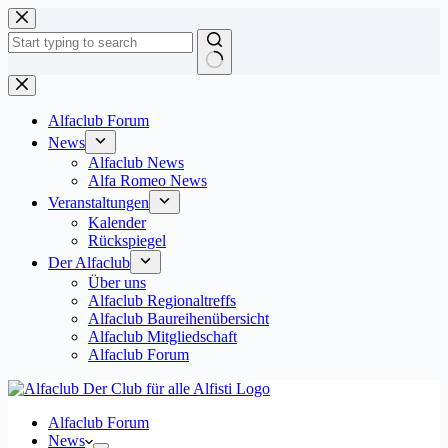
Zum
Inhalt
springen
Keine
Ergebnisse
Alfaclub Forum
News
Alfaclub News
Alfa Romeo News
Veranstaltungen
Kalender
Rückspiegel
Der Alfaclub
Über uns
Alfaclub Regionaltreffs
Alfaclub Baureihenübersicht
Alfaclub Mitgliedschaft
Alfaclub Forum
Alfaclub Forum
News