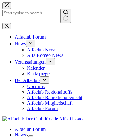
Zum
Inhalt
springen
Keine
Ergebnisse
Alfaclub Forum
News
Alfaclub News
Alfa Romeo News
Veranstaltungen
Kalender
Rückspiegel
Der Alfaclub
Über uns
Alfaclub Regionaltreffs
Alfaclub Baureihenübersicht
Alfaclub Mitgliedschaft
Alfaclub Forum
Alfaclub Forum
News