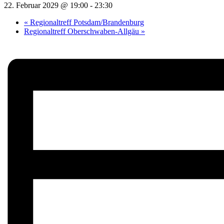
22. Februar 2029 @ 19:00
-
23:30
«
Regionaltreff Potsdam/Brandenburg
Regionaltreff Oberschwaben-Allgäu
»