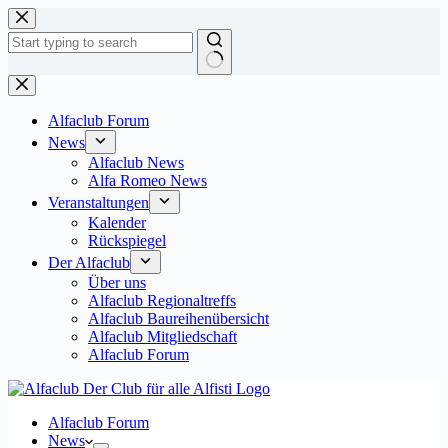
Zum
Inhalt
springen
Keine
Ergebnisse
Alfaclub Forum
News
Alfaclub News
Alfa Romeo News
Veranstaltungen
Kalender
Rückspiegel
Der Alfaclub
Über uns
Alfaclub Regionaltreffs
Alfaclub Baureihenübersicht
Alfaclub Mitgliedschaft
Alfaclub Forum
Alfaclub Forum
News