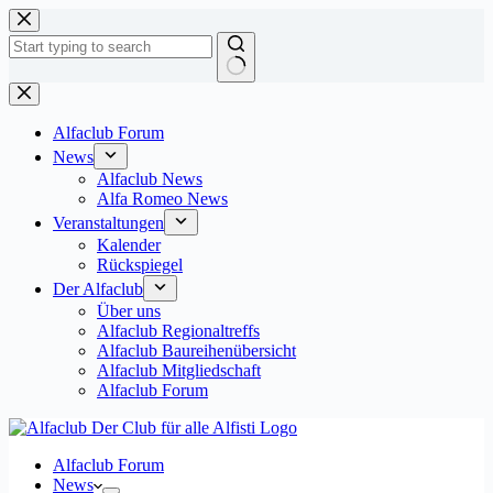
Zum
Inhalt
springen
Keine
Ergebnisse
Alfaclub Forum
News
Alfaclub News
Alfa Romeo News
Veranstaltungen
Kalender
Rückspiegel
Der Alfaclub
Über uns
Alfaclub Regionaltreffs
Alfaclub Baureihenübersicht
Alfaclub Mitgliedschaft
Alfaclub Forum
Alfaclub Forum
News