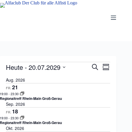
Zum
Inhalt
springen
Veranstaltungen
Heute
 - 
20.07.2029
V
V
S
Z
e
e
u
D
u
r
r
c
a
Aug. 2026
s
a
a
h
t
a
21
n
n
e
FR.
u
m
s
s
19:00
-
23:30
m
m
t
t
Regionaltreff Rhein-Main Groß-Gerau
a
e
a
a
Sep. 2026
u
n
l
l
s
18
f
FR.
t
t
w
a
19:00
-
23:30
u
u
ä
s
Regionaltreff Rhein-Main Groß-Gerau
n
n
h
s
Okt. 2026
g
g
l