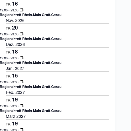
u
e
A
e
16
FR.
n
n
n
n
19:00
-
23:30
g
.
S
s
Regionaltreff Rhein-Main Groß-Gerau
u
i
Nov. 2026
c
c
20
FR.
h
h
e
t
19:00
-
23:30
Regionaltreff Rhein-Main Groß-Gerau
u
e
Dez. 2026
n
n
d
-
18
FR.
A
N
19:00
-
23:30
n
a
Regionaltreff Rhein-Main Groß-Gerau
s
v
Jan. 2027
i
i
15
c
g
FR.
h
a
19:00
-
23:30
t
t
Regionaltreff Rhein-Main Groß-Gerau
e
i
Feb. 2027
n
o
19
FR.
,
n
19:00
-
23:30
N
Regionaltreff Rhein-Main Groß-Gerau
a
März 2027
v
19
i
FR.
g
19:00
-
23:30