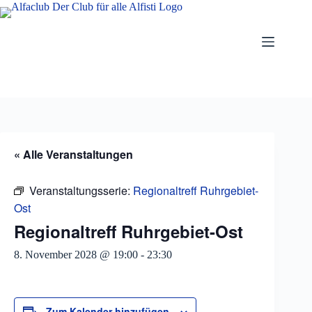
Zum
Inhalt
springen
« Alle Veranstaltungen
Veranstaltungsserie:
Regionaltreff Ruhrgebiet-
Ost
Regionaltreff Ruhrgebiet-Ost
8. November 2028 @ 19:00
-
23:30
Zum Kalender hinzufügen