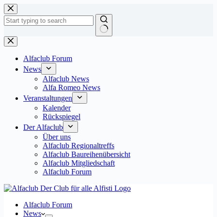
Zum
Inhalt
springen
Keine
Ergebnisse
Alfaclub Forum
News
Alfaclub News
Alfa Romeo News
Veranstaltungen
Kalender
Rückspiegel
Der Alfaclub
Über uns
Alfaclub Regionaltreffs
Alfaclub Baureihenübersicht
Alfaclub Mitgliedschaft
Alfaclub Forum
Alfaclub Forum
News