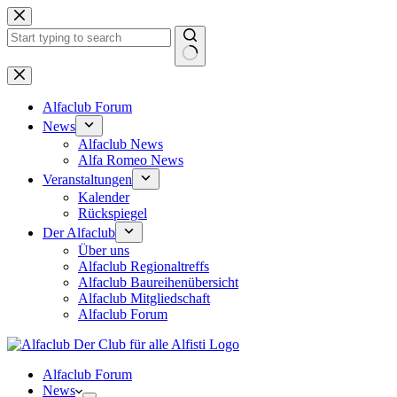
Zum
Inhalt
springen
Keine
Ergebnisse
Alfaclub Forum
News
Alfaclub News
Alfa Romeo News
Veranstaltungen
Kalender
Rückspiegel
Der Alfaclub
Über uns
Alfaclub Regionaltreffs
Alfaclub Baureihenübersicht
Alfaclub Mitgliedschaft
Alfaclub Forum
Alfaclub Forum
News