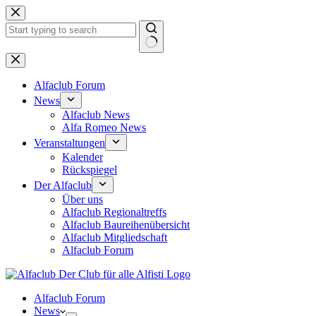
Zum
Inhalt
springen
Keine
Ergebnisse
Alfaclub Forum
News
Alfaclub News
Alfa Romeo News
Veranstaltungen
Kalender
Rückspiegel
Der Alfaclub
Über uns
Alfaclub Regionaltreffs
Alfaclub Baureihenübersicht
Alfaclub Mitgliedschaft
Alfaclub Forum
Alfaclub Forum
News