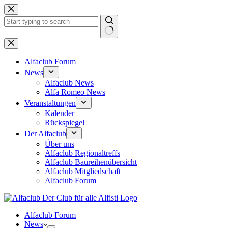
Zum
Inhalt
springen
Keine
Ergebnisse
Alfaclub Forum
News
Alfaclub News
Alfa Romeo News
Veranstaltungen
Kalender
Rückspiegel
Der Alfaclub
Über uns
Alfaclub Regionaltreffs
Alfaclub Baureihenübersicht
Alfaclub Mitgliedschaft
Alfaclub Forum
Alfaclub Forum
News