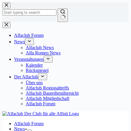
Zum
Inhalt
springen
Keine
Ergebnisse
Alfaclub Forum
News
Alfaclub News
Alfa Romeo News
Veranstaltungen
Kalender
Rückspiegel
Der Alfaclub
Über uns
Alfaclub Regionaltreffs
Alfaclub Baureihenübersicht
Alfaclub Mitgliedschaft
Alfaclub Forum
Alfaclub Forum
News