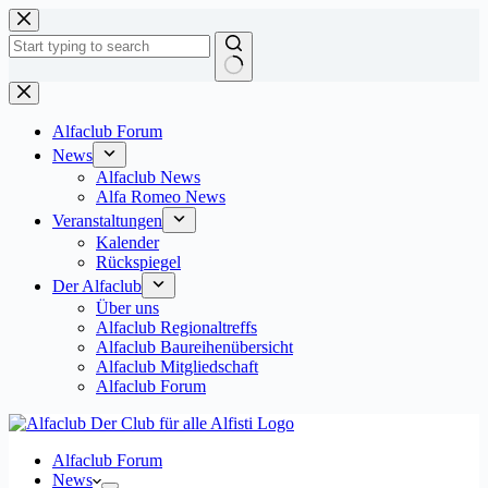
Zum
Inhalt
springen
Keine
Ergebnisse
Alfaclub Forum
News
Alfaclub News
Alfa Romeo News
Veranstaltungen
Kalender
Rückspiegel
Der Alfaclub
Über uns
Alfaclub Regionaltreffs
Alfaclub Baureihenübersicht
Alfaclub Mitgliedschaft
Alfaclub Forum
Alfaclub Forum
News