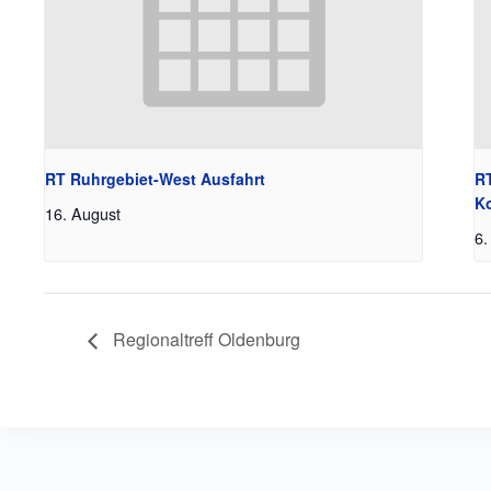
RT Ruhrgebiet-West Ausfahrt
RT
K
16. August
6.
Regionaltreff Oldenburg