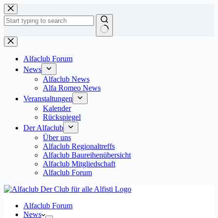
Zum
Inhalt
springen
Keine
Ergebnisse
Alfaclub Forum
News
Alfaclub News
Alfa Romeo News
Veranstaltungen
Kalender
Rückspiegel
Der Alfaclub
Über uns
Alfaclub Regionaltreffs
Alfaclub Baureihenübersicht
Alfaclub Mitgliedschaft
Alfaclub Forum
Alfaclub Forum
News