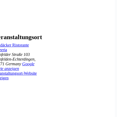
ranstaltungsort
däcker Ristorante
zeria
nfelder Straße 103
nfelden-Echterdingen
,
771
Germany
Google
te anzeigen
anstaltungsort-Website
eigen