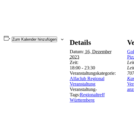
Zum Kalender hinzufügen
Details
Ve
Datum:
16. Dezember
Gol
2023
Piz
Zeit:
Lei
18:00 - 23:30
Lei
Veranstaltungskategorie:
70
Alfaclub Regional
Kar
Veranstaltung
Ver
Veranstaltung-
anz
Tags:
Regionaltreff
Württemberg