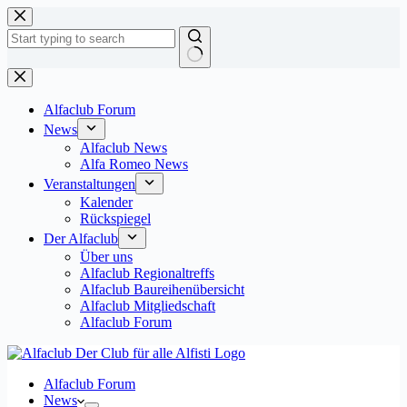
Zum
Inhalt
springen
Keine
Ergebnisse
Alfaclub Forum
News
Alfaclub News
Alfa Romeo News
Veranstaltungen
Kalender
Rückspiegel
Der Alfaclub
Über uns
Alfaclub Regionaltreffs
Alfaclub Baureihenübersicht
Alfaclub Mitgliedschaft
Alfaclub Forum
Alfaclub Forum
News