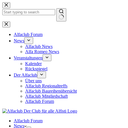
Zum
Inhalt
springen
Keine
Ergebnisse
Alfaclub Forum
News
Alfaclub News
Alfa Romeo News
Veranstaltungen
Kalender
Rückspiegel
Der Alfaclub
Über uns
Alfaclub Regionaltreffs
Alfaclub Baureihenübersicht
Alfaclub Mitgliedschaft
Alfaclub Forum
Alfaclub Forum
News