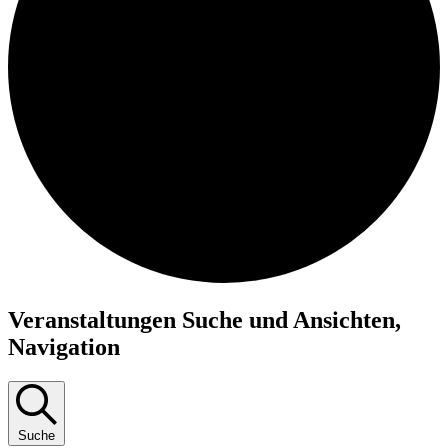
Veranstaltungen
Veranstaltungen Suche und Ansichten,
für
Navigation
2.
Februar
2025
Suche