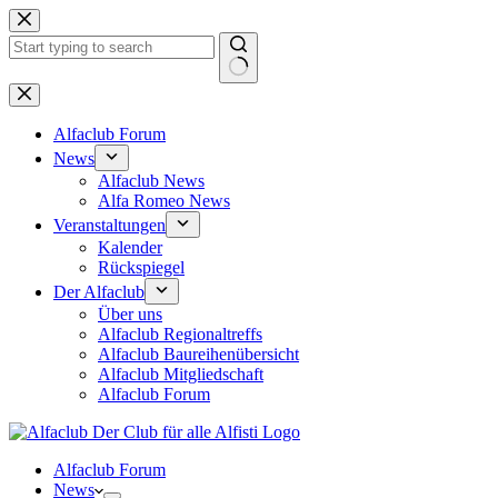
Zum
Inhalt
springen
Keine
Ergebnisse
Alfaclub Forum
News
Alfaclub News
Alfa Romeo News
Veranstaltungen
Kalender
Rückspiegel
Der Alfaclub
Über uns
Alfaclub Regionaltreffs
Alfaclub Baureihenübersicht
Alfaclub Mitgliedschaft
Alfaclub Forum
Alfaclub Forum
News