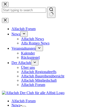
Zum
Inhalt
springen
Keine
Ergebnisse
Alfaclub Forum
News
Alfaclub News
Alfa Romeo News
Veranstaltungen
Kalender
Rückspiegel
Der Alfaclub
Über uns
Alfaclub Regionaltreffs
Alfaclub Baureihenübersicht
Alfaclub Mitgliedschaft
Alfaclub Forum
Alfaclub Forum
News