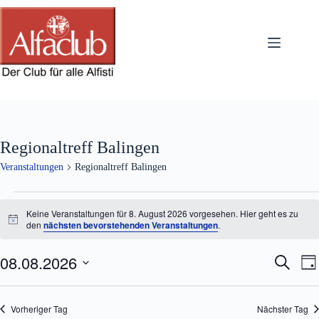
Zum
Inhalt
springen
Regionaltreff Balingen
Veranstaltungen
Regionaltreff Balingen
Veranstaltungen
für
Keine Veranstaltungen für 8. August 2026 vorgesehen. Hier geht es zu
8.
H
den
nächsten bevorstehenden Veranstaltungen
.
i
August
n
2026
08.08.2026
V
V
w
S
T
e
e
e
u
D
a
i
r
r
c
a
s
g
a
a
h
t
Vorheriger Tag
Nächster Tag
n
n
e
u